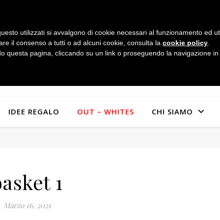
uesto utilizzati si avvalgono di cookie necessari al funzionamento ed utili 
are il consenso a tutti o ad alcuni cookie, consulta la
cookie policy
.
 questa pagina, cliccando su un link o proseguendo la navigazione in a
IDEE REGALO
OUT – WHITES
CHI SIAMO
basket 1
Marzo 16, 2021