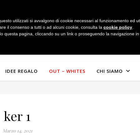
uesto utilizzati si avvalgono di cookie necessari al funzionamento ed utili 
are il consenso a tutti o ad alcuni cookie, consulta la
cookie policy
.
 questa pagina, cliccando su un link o proseguendo la navigazione in a
IDEE REGALO
OUT – WHITES
CHI SIAMO
ker 1
Marzo 14, 2021