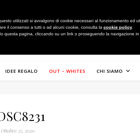
uesto utilizzati si avvalgono di cookie necessari al funzionamento ed utili 
are il consenso a tutti o ad alcuni cookie, consulta la
cookie policy
.
 questa pagina, cliccando su un link o proseguendo la navigazione in a
IDEE REGALO
OUT – WHITES
CHI SIAMO
DSC8231
Ottobre 25, 2020