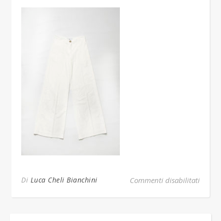
su Bia
Di
Luca Cheli Bianchini
Commenti disabilitati