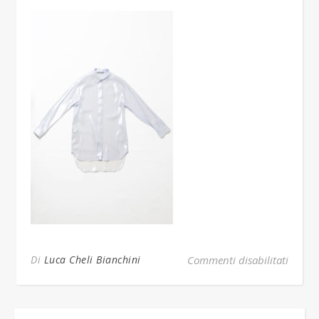
su Bia
Di
Luca Cheli Bianchini
Commenti disabilitati