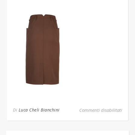
su fw1
Di
Luca Cheli Bianchini
Commenti disabilitati