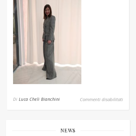
su IM
Di
Luca Cheli Bianchini
Commenti disabilitati
NEWS