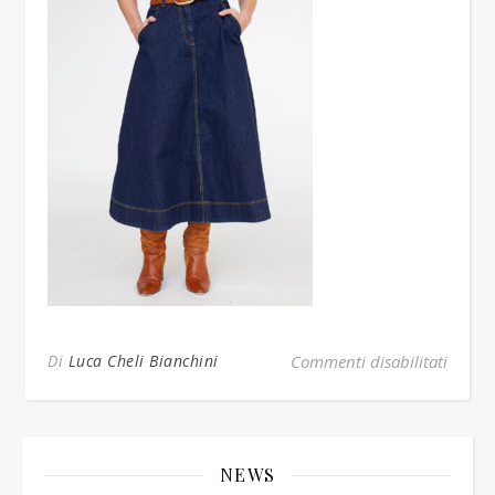
su den
Di
Luca Cheli Bianchini
Commenti disabilitati
NEWS