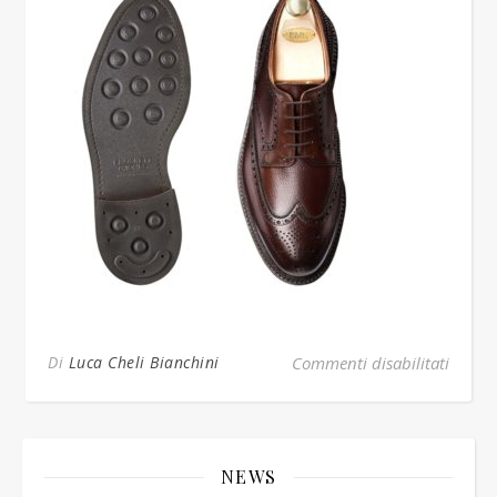
su pe
Di
Luca Cheli Bianchini
Commenti disabilitati
NEWS