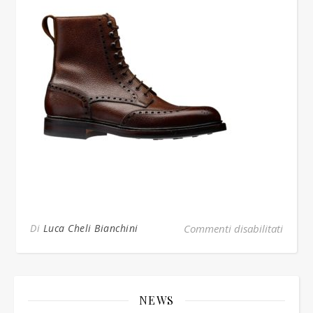
su isla
Di
Luca Cheli Bianchini
Commenti disabilitati
NEWS