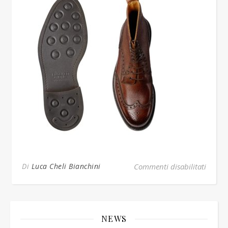
su isla
Di
Luca Cheli Bianchini
Commenti disabilitati
NEWS