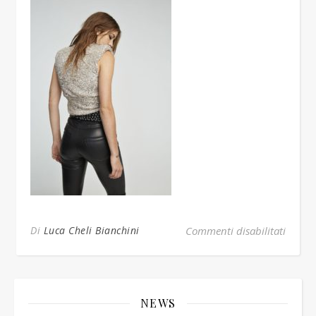
su TOP
Di
Luca Cheli Bianchini
Commenti disabilitati
NEWS