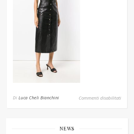
su FE
Di
Luca Cheli Bianchini
Commenti disabilitati
NEWS