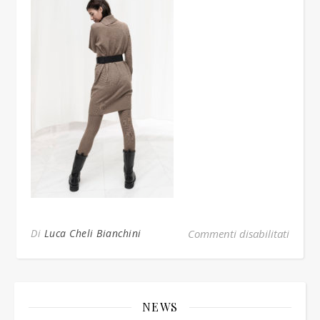
su _D
Di
Luca Cheli Bianchini
Commenti disabilitati
NEWS