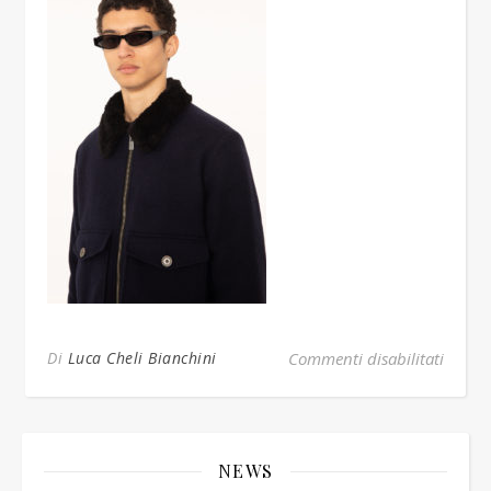
su oof
Di
Luca Cheli Bianchini
Commenti disabilitati
NEWS