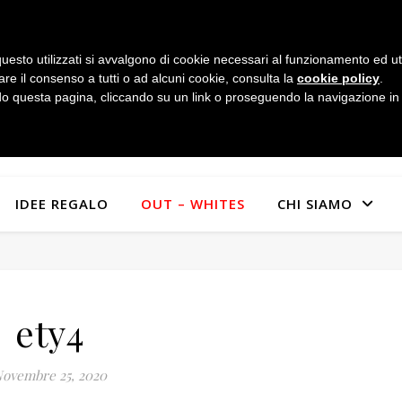
uesto utilizzati si avvalgono di cookie necessari al funzionamento ed utili 
are il consenso a tutti o ad alcuni cookie, consulta la
cookie policy
.
 questa pagina, cliccando su un link o proseguendo la navigazione in a
IDEE REGALO
OUT – WHITES
CHI SIAMO
ety4
ovembre 25, 2020