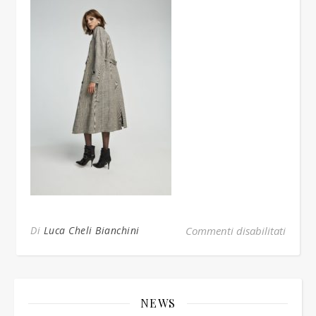
su tre
Di
Luca Cheli Bianchini
Commenti disabilitati
NEWS