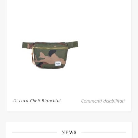
su ma
Di
Luca Cheli Bianchini
Commenti disabilitati
NEWS