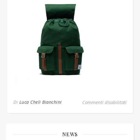
su ver
Di
Luca Cheli Bianchini
Commenti disabilitati
NEWS