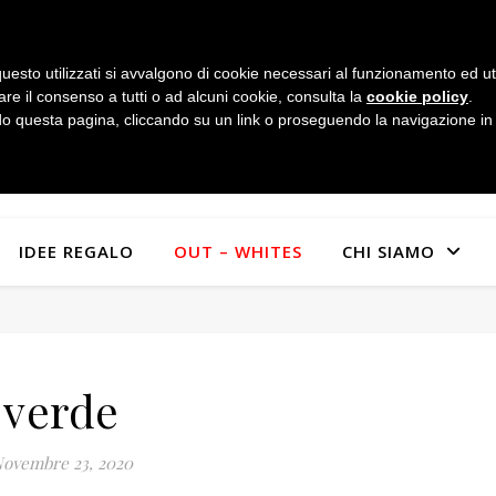
uesto utilizzati si avvalgono di cookie necessari al funzionamento ed utili 
are il consenso a tutti o ad alcuni cookie, consulta la
cookie policy
.
 questa pagina, cliccando su un link o proseguendo la navigazione in a
IDEE REGALO
OUT – WHITES
CHI SIAMO
verde
ovembre 23, 2020