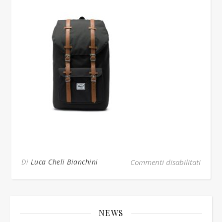
su lit
Di
Luca Cheli Bianchini
Commenti disabilitati
NEWS