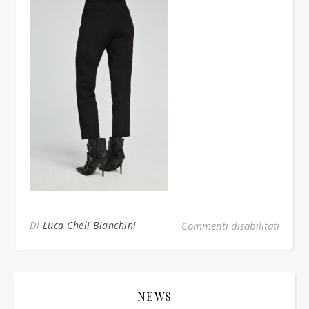
su Ol
Di
Luca Cheli Bianchini
Commenti disabilitati
NEWS