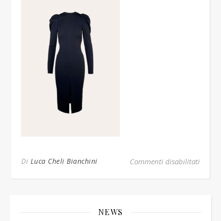
su 40
Di
Luca Cheli Bianchini
Commenti disabilitati
NEWS