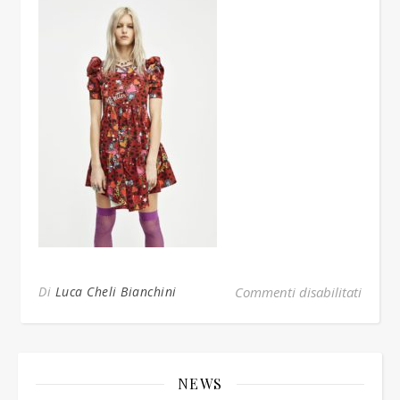
su 3a
Di
Luca Cheli Bianchini
Commenti disabilitati
NEWS