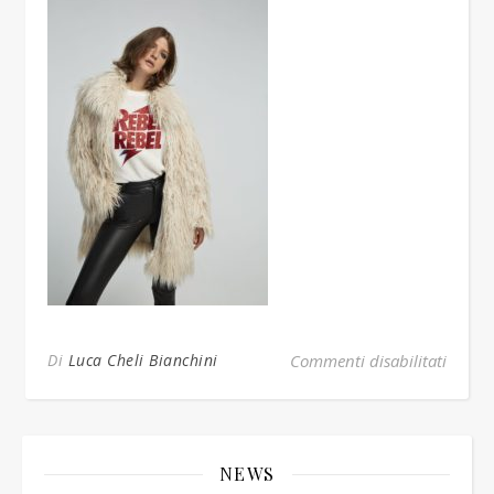
su reb
Di
Luca Cheli Bianchini
Commenti disabilitati
NEWS