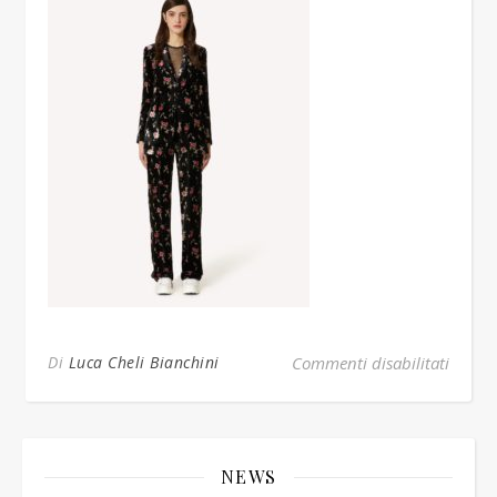
su 135
Di
Luca Cheli Bianchini
Commenti disabilitati
NEWS