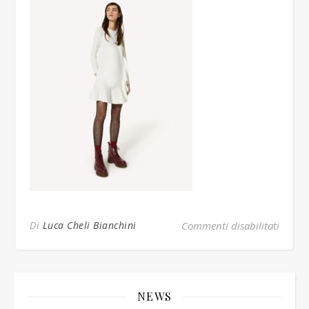
su 151
Di
Luca Cheli Bianchini
Commenti disabilitati
NEWS