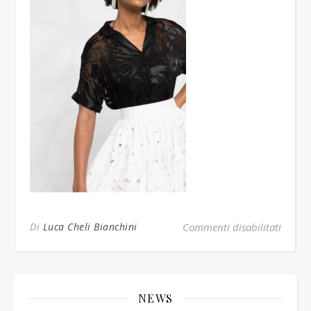
su gon
Di
Luca Cheli Bianchini
Commenti disabilitati
NEWS