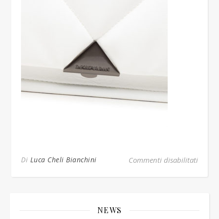
su bia
Di
Luca Cheli Bianchini
Commenti disabilitati
NEWS