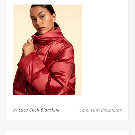
su 549
Di
Luca Cheli Bianchini
Commenti disabilitati