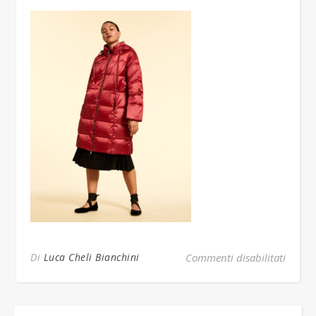
su 549
Di
Luca Cheli Bianchini
Commenti disabilitati