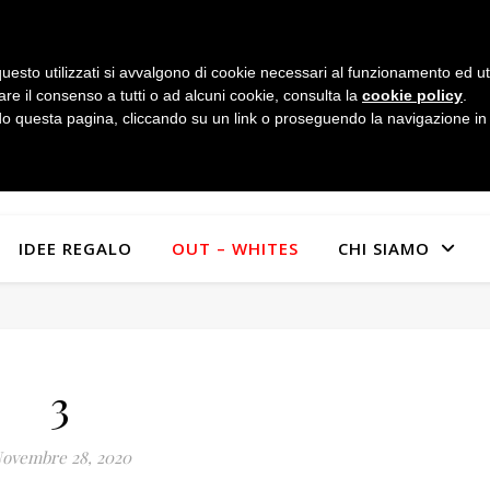
uesto utilizzati si avvalgono di cookie necessari al funzionamento ed utili 
are il consenso a tutti o ad alcuni cookie, consulta la
cookie policy
.
 questa pagina, cliccando su un link o proseguendo la navigazione in a
IDEE REGALO
OUT – WHITES
CHI SIAMO
3
ovembre 28, 2020