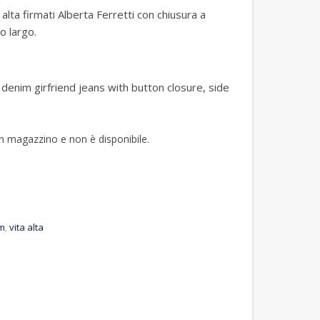
 alta firmati Alberta Ferretti con chiusura a
o largo.
 denim girfriend jeans with button closure, side
in magazzino e non è disponibile.
m
,
vita alta