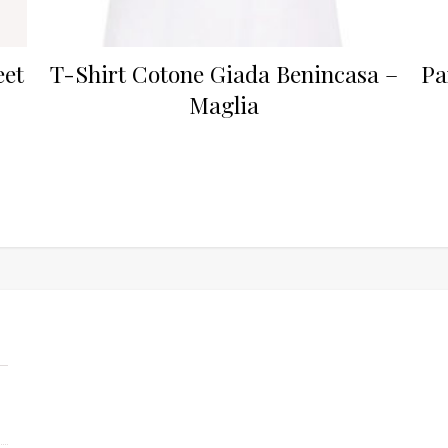
eet
T-Shirt Cotone Giada Benincasa –
Pa
Maglia
00.
400,00.