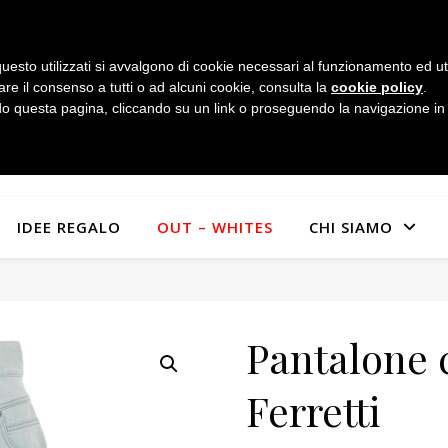
uesto utilizzati si avvalgono di cookie necessari al funzionamento ed utili 
are il consenso a tutti o ad alcuni cookie, consulta la
cookie policy
.
 questa pagina, cliccando su un link o proseguendo la navigazione in a
IDEE REGALO
OUT – WHITES
CHI SIAMO
Pantalone 
Ferretti