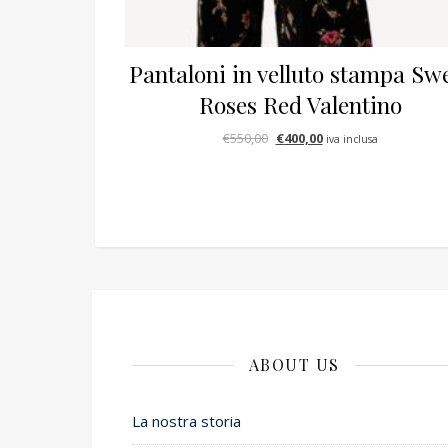
Pantaloni in velluto stampa Sw
Roses Red Valentino
Il prezzo originale era: €550,
Il prezzo attuale è: €
€
550,00
€
400,00
iva inclusa
ABOUT US
La nostra storia