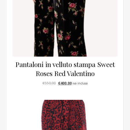
Pantaloni in velluto stampa Sweet
Roses Red Valentino
Il prezzo originale era: €550,00.
Il prezzo attuale è: €400,00.
€
550,00
€
400,00
iva inclusa