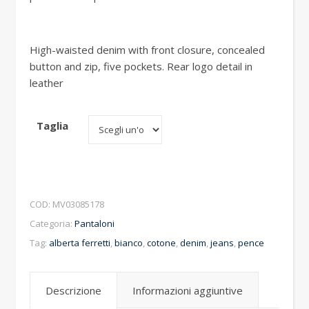
High-waisted denim with front closure, concealed
button and zip, five pockets. Rear logo detail in
leather
Taglia
COD:
MV03085178
Categoria:
Pantaloni
Tag:
alberta ferretti
,
bianco
,
cotone
,
denim
,
jeans
,
pence
Descrizione
Informazioni aggiuntive