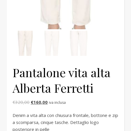
Pantalone vita alta
Alberta Ferretti
Il prezzo originale era: €320,00.
Il prezzo attuale è: €160,00.
€
320,00
€
160,00
iva inclusa
Denim a vita alta con chiusura frontale, bottone e zip
a scomparsa, cinque tasche. Dettaglio logo
posteriore in pelle