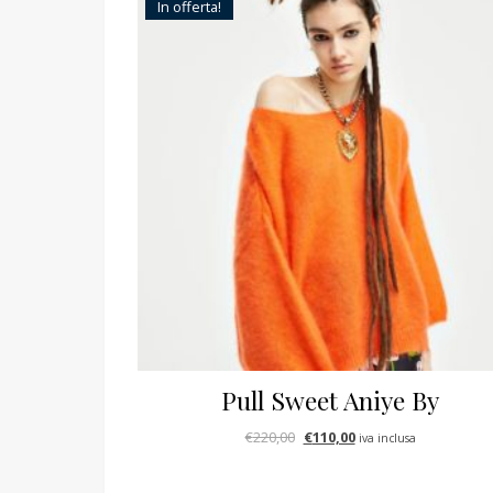
In offerta!
Pull Sweet Aniye By
Il prezzo originale era: €220,
Il prezzo attuale è: €
€
220,00
€
110,00
iva inclusa