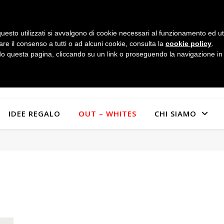
uesto utilizzati si avvalgono di cookie necessari al funzionamento ed utili 
are il consenso a tutti o ad alcuni cookie, consulta la
cookie policy
.
 questa pagina, cliccando su un link o proseguendo la navigazione in a
IDEE REGALO
OUT – WHITES
CHI SIAMO