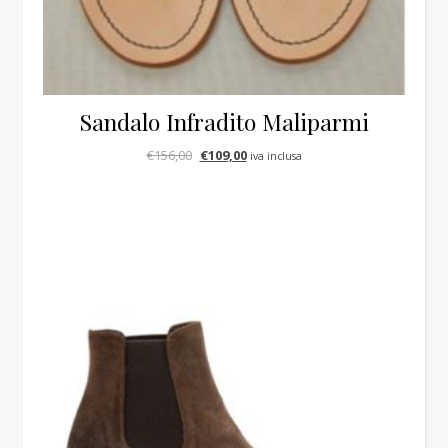
Sandalo Infradito Maliparmi
Il prezzo originale era: €156,00.
Il prezzo attuale è: €109,00.
€
156,00
€
109,00
iva inclusa