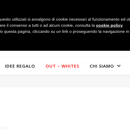
uesto utilizzati si avvalgono di cookie necessari al funzionamento ed utili 
are il consenso a tutti o ad alcuni cookie, consulta la
cookie policy
.
 questa pagina, cliccando su un link o proseguendo la navigazione in a
IDEE REGALO
OUT – WHITES
CHI SIAMO