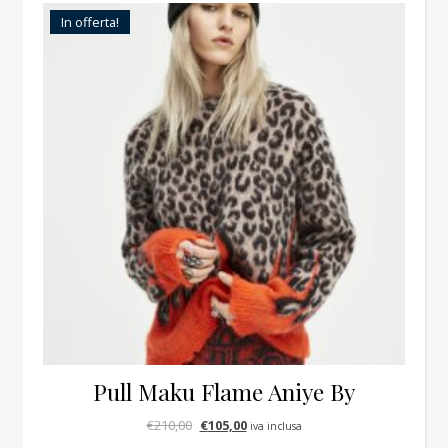
In offerta!
Pull Maku Flame Aniye By
Il prezzo originale era: €210,00.
Il prezzo attuale è: €105,00.
€
210,00
€
105,00
iva inclusa