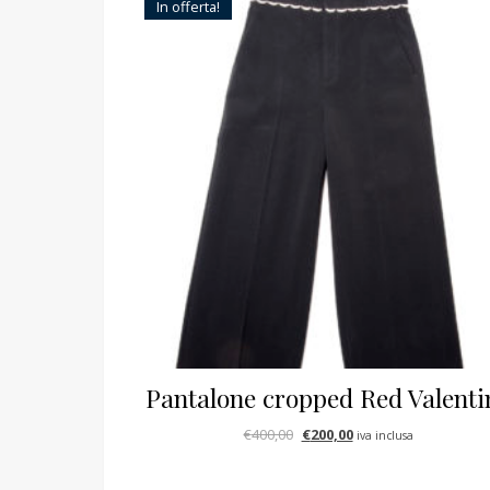
In offerta!
Pantalone cropped Red Valenti
Il prezzo originale era: €400,
Il prezzo attuale è: €
€
400,00
€
200,00
iva inclusa