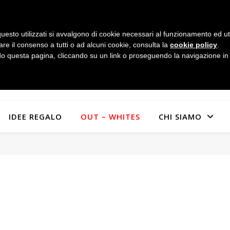
uesto utilizzati si avvalgono di cookie necessari al funzionamento ed utili 
are il consenso a tutti o ad alcuni cookie, consulta la
cookie policy
.
 questa pagina, cliccando su un link o proseguendo la navigazione in a
IDEE REGALO
OUT – WHITES
CHI SIAMO