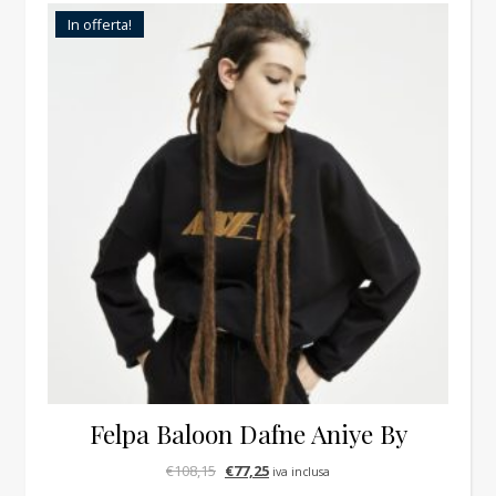
In offerta!
Felpa Baloon Dafne Aniye By
Il prezzo originale era: €108,15.
Il prezzo attuale è: €77,25.
€
108,15
€
77,25
iva inclusa