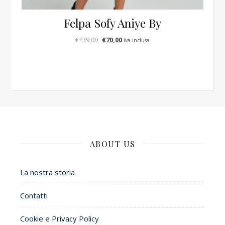
Felpa Sofy Aniye By
Il prezzo originale era: €139,00.
Il prezzo attuale è: €70,00.
€
139,00
€
70,00
iva inclusa
ABOUT US
La nostra storia
Contatti
Cookie e Privacy Policy