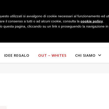
uesto utilizzati si avvalgono di cookie necessari al funzionamento ed utili 
are il consenso a tutti o ad alcuni cookie, consulta la
cookie policy
.
 questa pagina, cliccando su un link o proseguendo la navigazione in a
IDEE REGALO
OUT – WHITES
CHI SIAMO