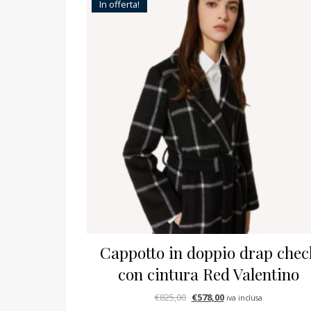
In offerta!
Cappotto in doppio drap chec
con cintura Red Valentino
Il prezzo originale era: €825,
Il prezzo attuale è: €
€
825,00
€
578,00
iva inclusa