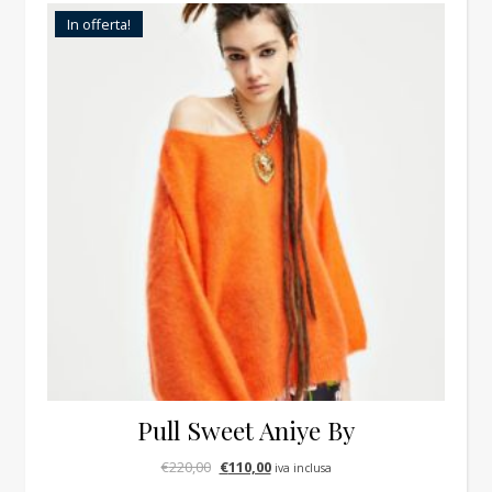
In offerta!
Pull Sweet Aniye By
Il prezzo originale era: €220,00.
Il prezzo attuale è: €110,00.
€
220,00
€
110,00
iva inclusa