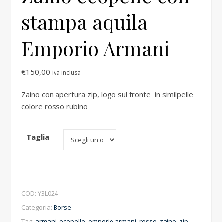
stampa aquila
Emporio Armani
€
150,00
iva inclusa
Zaino con apertura zip, logo sul fronte in similpelle
colore rosso rubino
Taglia
COD:
Y3L024
Categoria:
Borse
Tag:
armani
,
ecopelle
,
emporio armani
,
rosso
,
zaino
,
zip