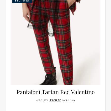
In offerta!
Pantaloni Tartan Red Valentino
Il prezzo originale era: €370,00.
Il prezzo attuale è: €260,00.
€
370,00
€
260,00
iva inclusa