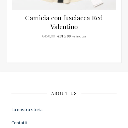
Camicia con fusciacca Red
Valentino
Il prezzo originale era: €450,00.
Il prezzo attuale è: €315,00.
€
450,00
€
315,00
iva inclusa
ABOUT US
La nostra storia
Contatti