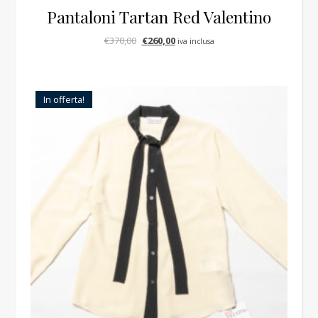
Pantaloni Tartan Red Valentino
Il prezzo originale era: €370,00.
Il prezzo attuale è: €260,00.
€
370,00
€
260,00
iva inclusa
In offerta!