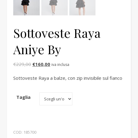
Sottoveste Raya
Aniye By
Il prezzo originale era: €229,00.
Il prezzo attuale è: €160,00.
€
229,00
€
160,00
iva inclusa
Sottoveste Raya a balze, con zip invisibile sul fianco
Taglia
COD:
185700