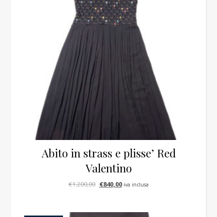
Abito in strass e plisse’ Red
Valentino
Il prezzo originale era: €1.200,00.
Il prezzo attuale è: €840,00.
€
1.200,00
€
840,00
iva inclusa