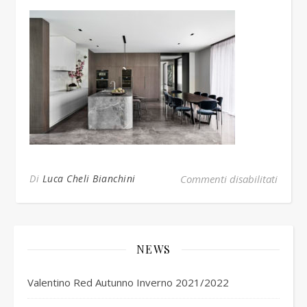
su le-
Di
Luca Cheli Bianchini
Commenti disabilitati
NEWS
Valentino Red Autunno Inverno 2021/2022